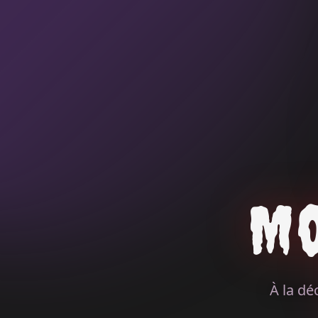
M
À la dé