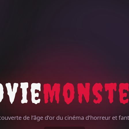
ovie
Monste
DERNIERS ARTICLES
couverte de l’âge d’or du cinéma d’horreur et fan
LA DANSE MACABRE