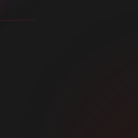
l est né le
ène un film
des hommes
ours d’un