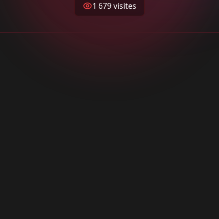
rgheriti n’a que 30 ans lorsqu’il met en scène “La danse macabre”. I
1 679
visites
re 1930 à Rome (décédé 4 novembre 2002). Après avoir mis en sc
e fiction en 1960 : “Le vainqueur de l’espace” suivi de la “Planète 
 en 1961, il se tourne vers le péplum en réalisant : “Les derniers j
empire et “La flèche d’or” en 1962.